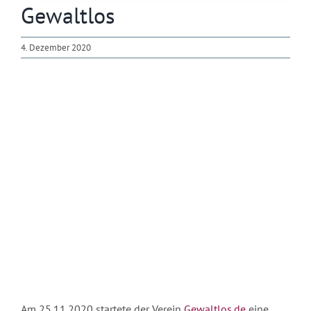
Gewaltlos
4. Dezember 2020
Zeige
grösseres
Bild
Am 25.11.2020 startete der Verein
Gewaltlos.de
eine