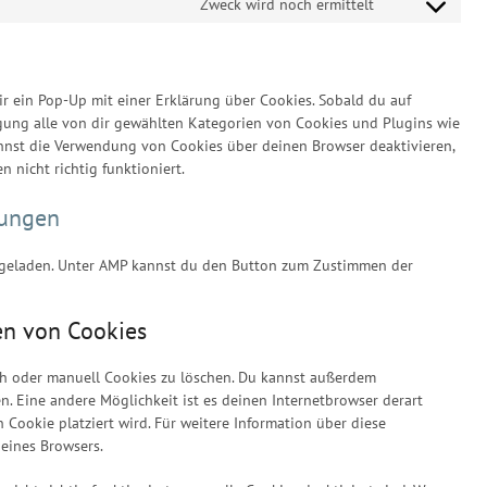
Zweck wird noch ermittelt
Consent
service
to
whatsapp
service
sonstiges
ir ein Pop-Up mit einer Erklärung über Cookies. Sobald du auf
ligung alle von dir gewählten Kategorien von Cookies und Plugins wie
nnst die Verwendung von Cookies über deinen Browser deaktivieren,
 nicht richtig funktioniert.
lungen
g geladen. Unter AMP kannst du den Button zum Zustimmen der
en von Cookies
h oder manuell Cookies zu löschen. Du kannst außerdem
len. Eine andere Möglichkeit ist es deinen Internetbrowser derart
n Cookie platziert wird. Für weitere Information über diese
eines Browsers.