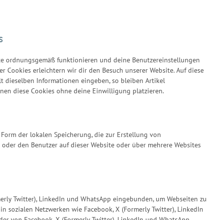
s
site ordnungsgemäß funktionieren und deine Benutzereinstellungen
er Cookies erleichtern wir dir den Besuch unserer Website. Auf diese
 dieselben Informationen eingeben, so bleiben Artikel
nnen diese Cookies ohne deine Einwilligung platzieren.
 Form der lokalen Speicherung, die zur Erstellung von
oder den Benutzer auf dieser Website oder über mehrere Websites
merly Twitter), LinkedIn und WhatsApp eingebunden, um Webseiten zu
et“) in sozialen Netzwerken wie Facebook, X (Formerly Twitter), LinkedIn
 der von Facebook, X (Formerly Twitter), LinkedIn und WhatsApp