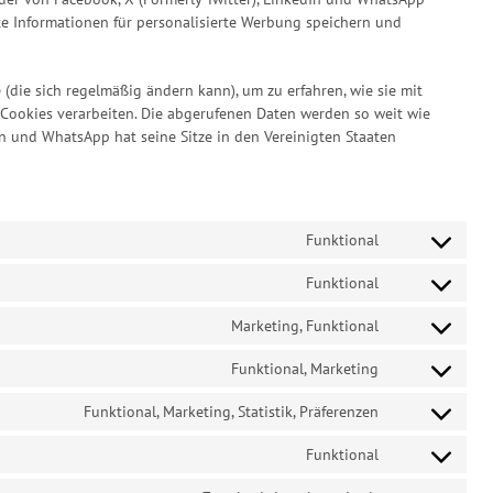
te Informationen für personalisierte Werbung speichern und
 (die sich regelmäßig ändern kann), um zu erfahren, wie sie mit
r Cookies verarbeiten. Die abgerufenen Daten werden so weit wie
In und WhatsApp hat seine Sitze in den Vereinigten Staaten
Funktional
Consent
to
Funktional
Consent
service
to
wordpress
Marketing, Funktional
Consent
service
to
complianz
Funktional, Marketing
Consent
service
to
facebook
Funktional, Marketing, Statistik, Präferenzen
Consent
service
to
twitter
Funktional
Consent
service
to
linkedin