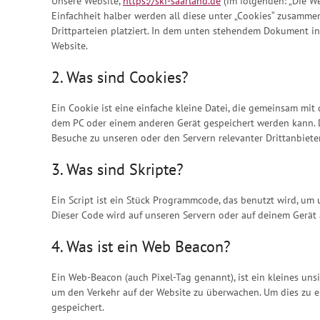
Unsere Website,
https://skf-saarland.de
(im folgenden: „Die W
Einfachheit halber werden all diese unter „Cookies“ zusamm
Drittparteien platziert. In dem unten stehendem Dokument i
Website.
2. Was sind Cookies?
Ein Cookie ist eine einfache kleine Datei, die gemeinsam mi
dem PC oder einem anderen Gerät gespeichert werden kann. 
Besuche zu unseren oder den Servern relevanter Drittanbiet
3. Was sind Skripte?
Ein Script ist ein Stück Programmcode, das benutzt wird, um 
Dieser Code wird auf unseren Servern oder auf deinem Gerät 
4. Was ist ein Web Beacon?
Ein Web-Beacon (auch Pixel-Tag genannt), ist ein kleines unsi
um den Verkehr auf der Website zu überwachen. Um dies zu 
gespeichert.