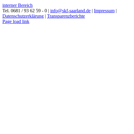
interner Bereich
Tel. 0681 / 93 62 59 - 0 |
info@skf-saarland.de
|
Impressum
|
Datenschutzerklärung
|
Transparenzberichte
Facebook
Page load link
Nach
oben