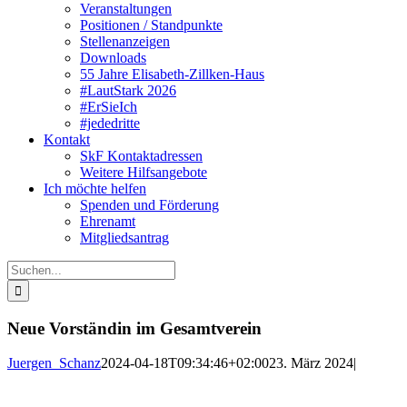
Veranstaltungen
Positionen / Standpunkte
Stellenanzeigen
Downloads
55 Jahre Elisabeth-Zillken-Haus
#LautStark 2026
#ErSieIch
#jededritte
Kontakt
SkF Kontaktadressen
Weitere Hilfsangebote
Ich möchte helfen
Spenden und Förderung
Ehrenamt
Mitgliedsantrag
Suche
nach:
Neue Vorständin im Gesamtverein
Juergen_Schanz
2024-04-18T09:34:46+02:00
23. März 2024
|
Zeige