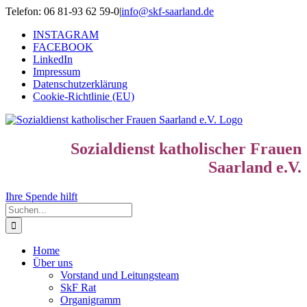
Zum
Telefon: 06 81-93 62 59-0
|
info@skf-saarland.de
Inhalt
INSTAGRAM
springen
FACEBOOK
LinkedIn
Impressum
Datenschutzerklärung
Cookie-Richtlinie (EU)
Sozialdienst katholischer Frauen
Saarland e.V.
Ihre Spende hilft
Suche
nach:
Home
Über uns
Vorstand und Leitungsteam
SkF Rat
Organigramm