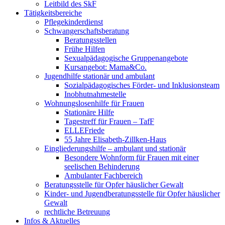
Leitbild des SkF
Tätigkeitsbereiche
Pflegekinderdienst
Schwangerschaftsberatung
Beratungsstellen
Frühe Hilfen
Sexualpädagogische Gruppenangebote
Kursangebot: Mama&Co.
Jugendhilfe stationär und ambulant
Sozialpädagogisches Förder- und Inklusionsteam
Inobhutnahmestelle
Wohnungslosenhilfe für Frauen
Stationäre Hilfe
Tagestreff für Frauen – TafF
ELLEFriede
55 Jahre Elisabeth-Zillken-Haus
Eingliederungshilfe – ambulant und stationär
Besondere Wohnform für Frauen mit einer
seelischen Behinderung
Ambulanter Fachbereich
Beratungsstelle für Opfer häuslicher Gewalt
Kinder- und Jugendberatungsstelle für Opfer häuslicher
Gewalt
rechtliche Betreuung
Infos & Aktuelles