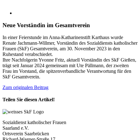
Neue Vorständin im Gesamtverein
In einer Feierstunde im Anna-Katharinenstift Karthaus wurde
Renate Jachmann-Willmer, Vorständin des Sozialdiensts katholischer
Frauen (SkF) Gesamtverein, am 30. November 2023 in den
Ruhestand verabschiedet.
Ihre Nachfolgerin Yvonne Fritz, aktuell Vorständin des SkF Gießen,
trägt seit Januar 2024 gemeinsam mit Ute Pällmann, der zweiten
Frau im Vorstand, die spitzenverbandliche Verantwortung für den
SkF Gesamtverein.
Zum originalen Beitrag
Teilen Sie diesen Artikel!
Facebook
X
LinkedIn
WhatsApp
E-
Mail
Sozialdienst katholischer Frauen
Saarland e.V.
Ortsverein Saarbrücken
Richard-Wagner-Straße 17