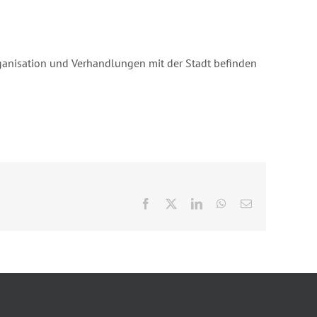
ganisation und Verhandlungen mit der Stadt befinden
Facebook
X
LinkedIn
WhatsApp
E-
Mail